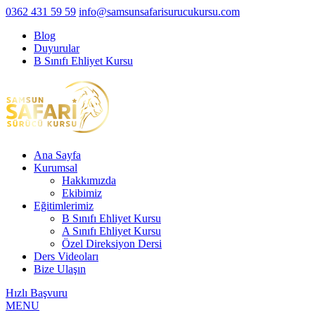
0362 431 59 59
info@samsunsafarisurucukursu.com
Blog
Duyurular
B Sınıfı Ehliyet Kursu
Ana Sayfa
Kurumsal
Hakkımızda
Ekibimiz
Eğitimlerimiz
B Sınıfı Ehliyet Kursu
A Sınıfı Ehliyet Kursu
Özel Direksiyon Dersi
Ders Videoları
Bize Ulaşın
Hızlı Başvuru
MENU