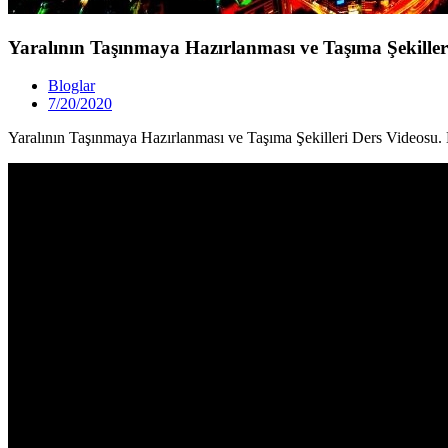
Yaralının Taşınmaya Hazırlanması ve Taşıma Şekiller
Bloglar
7/20/2020
Yaralının Taşınmaya Hazırlanması ve Taşıma Şekilleri Ders Videosu. 