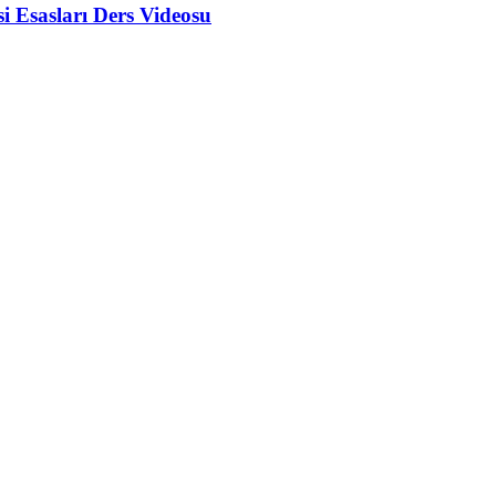
si Esasları Ders Videosu