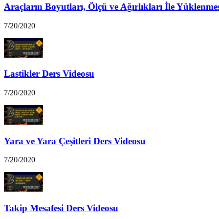
Araçların Boyutları, Ölçü ve Ağırlıkları İle Yüklenme
7/20/2020
Lastikler Ders Videosu
7/20/2020
Yara ve Yara Çeşitleri Ders Videosu
7/20/2020
Takip Mesafesi Ders Videosu