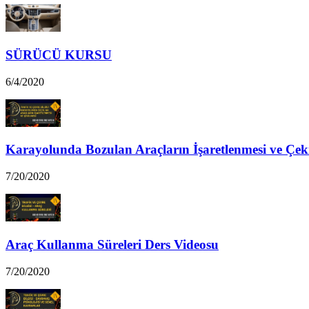
SÜRÜCÜ KURSU
6/4/2020
Karayolunda Bozulan Araçların İşaretlenmesi ve Çek
7/20/2020
Araç Kullanma Süreleri Ders Videosu
7/20/2020