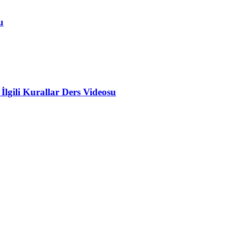
u
e İlgili Kurallar Ders Videosu