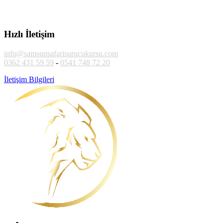
Hızlı İletişim
info@samsunsafarisurucukursu.com
0362 431 59 59
-
0541 748 72 20
İletişim Bilgileri