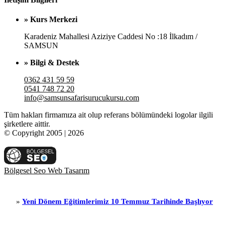
» Kurs Merkezi
Karadeniz Mahallesi Aziziye Caddesi No :18 İlkadım /
SAMSUN
» Bilgi & Destek
0362 431 59 59
0541 748 72 20
info@samsunsafarisurucukursu.com
Tüm hakları firmamıza ait olup referans bölümündeki logolar ilgili
şirketlere aittir.
© Copyright 2005 | 2026
Bölgesel Seo Web Tasarım
eni Dönem Eğitimlerimiz 10 Temmuz Tarihinde Başlıyor