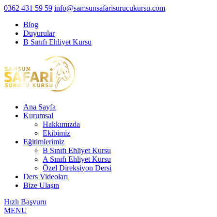
0362 431 59 59
info@samsunsafarisurucukursu.com
Blog
Duyurular
B Sınıfı Ehliyet Kursu
Ana Sayfa
Kurumsal
Hakkımızda
Ekibimiz
Eğitimlerimiz
B Sınıfı Ehliyet Kursu
A Sınıfı Ehliyet Kursu
Özel Direksiyon Dersi
Ders Videoları
Bize Ulaşın
Hızlı Başvuru
MENU