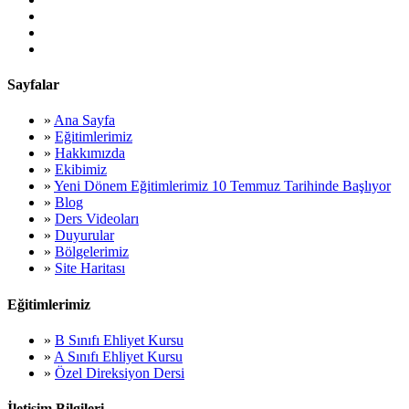
Sayfalar
»
Ana Sayfa
»
Eğitimlerimiz
»
Hakkımızda
»
Ekibimiz
»
Yeni Dönem Eğitimlerimiz 10 Temmuz Tarihinde Başlıyor
»
Blog
»
Ders Videoları
»
Duyurular
»
Bölgelerimiz
»
Site Haritası
Eğitimlerimiz
»
B Sınıfı Ehliyet Kursu
»
A Sınıfı Ehliyet Kursu
»
Özel Direksiyon Dersi
İletişim Bilgileri