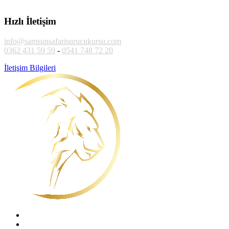
Hızlı İletişim
info@samsunsafarisurucukursu.com
0362 431 59 59
-
0541 748 72 20
İletişim Bilgileri