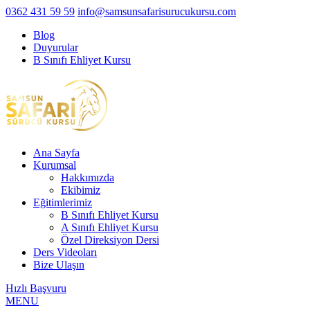
0362 431 59 59
info@samsunsafarisurucukursu.com
Blog
Duyurular
B Sınıfı Ehliyet Kursu
Ana Sayfa
Kurumsal
Hakkımızda
Ekibimiz
Eğitimlerimiz
B Sınıfı Ehliyet Kursu
A Sınıfı Ehliyet Kursu
Özel Direksiyon Dersi
Ders Videoları
Bize Ulaşın
Hızlı Başvuru
MENU