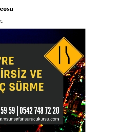
deosu
su