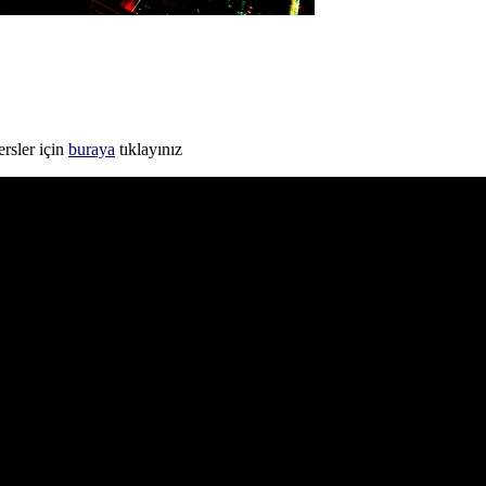
rsler için
buraya
tıklayınız