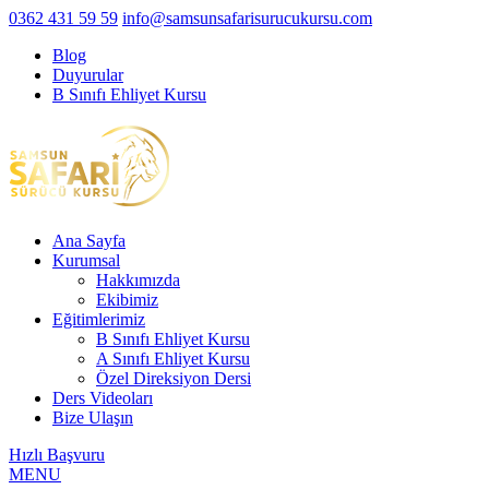
0362 431 59 59
info@samsunsafarisurucukursu.com
Blog
Duyurular
B Sınıfı Ehliyet Kursu
Ana Sayfa
Kurumsal
Hakkımızda
Ekibimiz
Eğitimlerimiz
B Sınıfı Ehliyet Kursu
A Sınıfı Ehliyet Kursu
Özel Direksiyon Dersi
Ders Videoları
Bize Ulaşın
Hızlı Başvuru
MENU