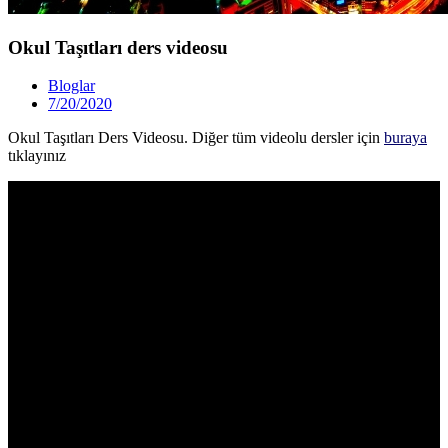
Okul Taşıtları ders videosu
Bloglar
7/20/2020
Okul Taşıtları Ders Videosu. Diğer tüm videolu dersler için
buraya
tıklayınız