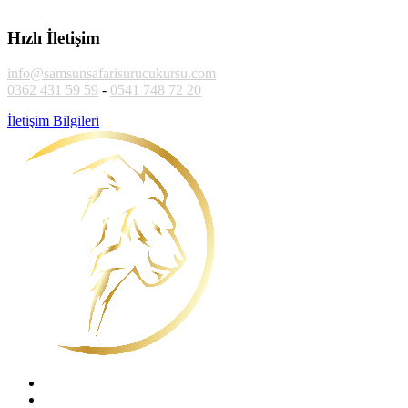
Hızlı İletişim
info@samsunsafarisurucukursu.com
0362 431 59 59
-
0541 748 72 20
İletişim Bilgileri