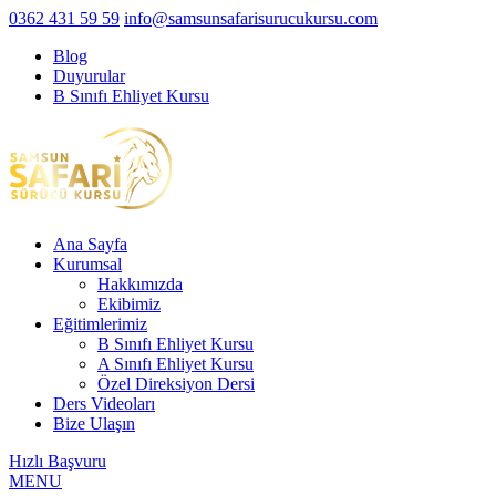
0362 431 59 59
info@samsunsafarisurucukursu.com
Blog
Duyurular
B Sınıfı Ehliyet Kursu
Ana Sayfa
Kurumsal
Hakkımızda
Ekibimiz
Eğitimlerimiz
B Sınıfı Ehliyet Kursu
A Sınıfı Ehliyet Kursu
Özel Direksiyon Dersi
Ders Videoları
Bize Ulaşın
Hızlı Başvuru
MENU