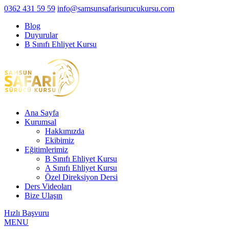
0362 431 59 59
info@samsunsafarisurucukursu.com
Blog
Duyurular
B Sınıfı Ehliyet Kursu
Ana Sayfa
Kurumsal
Hakkımızda
Ekibimiz
Eğitimlerimiz
B Sınıfı Ehliyet Kursu
A Sınıfı Ehliyet Kursu
Özel Direksiyon Dersi
Ders Videoları
Bize Ulaşın
Hızlı Başvuru
MENU