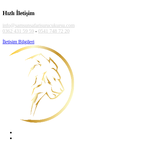
Hızlı İletişim
info@samsunsafarisurucukursu.com
0362 431 59 59
-
0541 748 72 20
İletişim Bilgileri