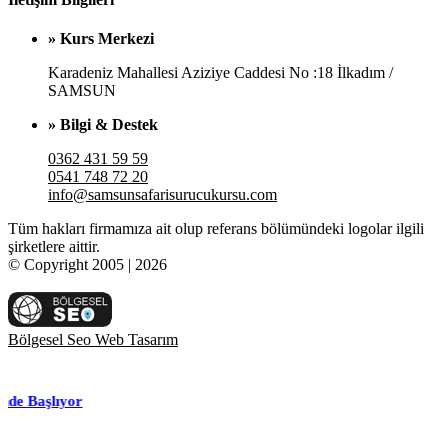
» Kurs Merkezi
Karadeniz Mahallesi Aziziye Caddesi No :18 İlkadım /
SAMSUN
» Bilgi & Destek
0362 431 59 59
0541 748 72 20
info@samsunsafarisurucukursu.com
Tüm hakları firmamıza ait olup referans bölümündeki logolar ilgili
şirketlere aittir.
© Copyright 2005 | 2026
Bölgesel Seo Web Tasarım
ıyor