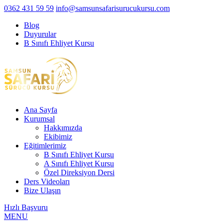
0362 431 59 59
info@samsunsafarisurucukursu.com
Blog
Duyurular
B Sınıfı Ehliyet Kursu
Ana Sayfa
Kurumsal
Hakkımızda
Ekibimiz
Eğitimlerimiz
B Sınıfı Ehliyet Kursu
A Sınıfı Ehliyet Kursu
Özel Direksiyon Dersi
Ders Videoları
Bize Ulaşın
Hızlı Başvuru
MENU