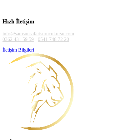
Hızlı İletişim
info@samsunsafarisurucukursu.com
0362 431 59 59
-
0541 748 72 20
İletişim Bilgileri