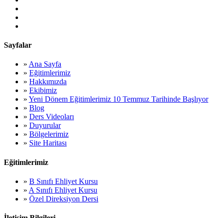
Sayfalar
»
Ana Sayfa
»
Eğitimlerimiz
»
Hakkımızda
»
Ekibimiz
»
Yeni Dönem Eğitimlerimiz 10 Temmuz Tarihinde Başlıyor
»
Blog
»
Ders Videoları
»
Duyurular
»
Bölgelerimiz
»
Site Haritası
Eğitimlerimiz
»
B Sınıfı Ehliyet Kursu
»
A Sınıfı Ehliyet Kursu
»
Özel Direksiyon Dersi
İletişim Bilgileri