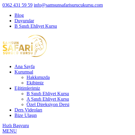
0362 431 59 59
info@samsunsafarisurucukursu.com
Blog
Duyurular
B Sınıfı Ehliyet Kursu
Ana Sayfa
Kurumsal
Hakkımızda
Ekibimiz
Eğitimlerimiz
B Sınıfı Ehliyet Kursu
A Sınıfı Ehliyet Kursu
Özel Direksiyon Dersi
Ders Videoları
Bize Ulaşın
Hızlı Başvuru
MENU