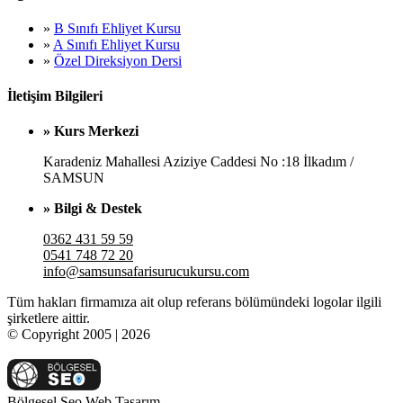
»
B Sınıfı Ehliyet Kursu
»
A Sınıfı Ehliyet Kursu
»
Özel Direksiyon Dersi
İletişim Bilgileri
» Kurs Merkezi
Karadeniz Mahallesi Aziziye Caddesi No :18 İlkadım /
SAMSUN
» Bilgi & Destek
0362 431 59 59
0541 748 72 20
info@samsunsafarisurucukursu.com
Tüm hakları firmamıza ait olup referans bölümündeki logolar ilgili
şirketlere aittir.
© Copyright 2005 | 2026
Bölgesel Seo Web Tasarım