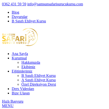
0362 431 59 59
info@samsunsafarisurucukursu.com
Blog
Duyurular
B Sınıfı Ehliyet Kursu
Ana Sayfa
Kurumsal
Hakkımızda
Ekibimiz
Eğitimlerimiz
B Sınıfı Ehliyet Kursu
A Sınıfı Ehliyet Kursu
Özel Direksiyon Dersi
Ders Videoları
Bize Ulaşın
Hızlı Başvuru
MENU