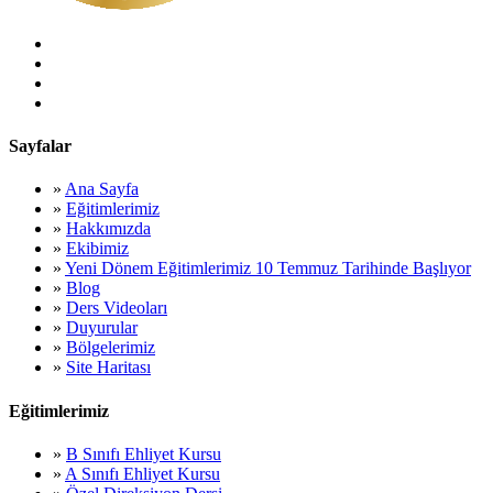
Sayfalar
»
Ana Sayfa
»
Eğitimlerimiz
»
Hakkımızda
»
Ekibimiz
»
Yeni Dönem Eğitimlerimiz 10 Temmuz Tarihinde Başlıyor
»
Blog
»
Ders Videoları
»
Duyurular
»
Bölgelerimiz
»
Site Haritası
Eğitimlerimiz
»
B Sınıfı Ehliyet Kursu
»
A Sınıfı Ehliyet Kursu