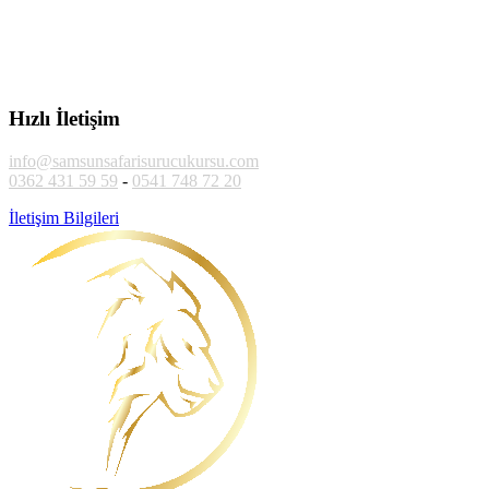
Hızlı İletişim
info@samsunsafarisurucukursu.com
0362 431 59 59
-
0541 748 72 20
İletişim Bilgileri