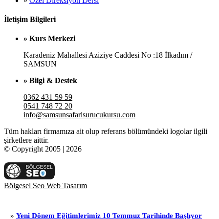
»
Özel Direksiyon Dersi
İletişim Bilgileri
» Kurs Merkezi
Karadeniz Mahallesi Aziziye Caddesi No :18 İlkadım /
SAMSUN
» Bilgi & Destek
0362 431 59 59
0541 748 72 20
info@samsunsafarisurucukursu.com
Tüm hakları firmamıza ait olup referans bölümündeki logolar ilgili
şirketlere aittir.
© Copyright 2005 | 2026
Bölgesel Seo Web Tasarım
i Dönem Eğitimlerimiz 10 Temmuz Tarihinde Başlıyor