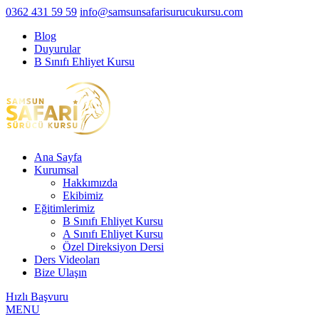
0362 431 59 59
info@samsunsafarisurucukursu.com
Blog
Duyurular
B Sınıfı Ehliyet Kursu
Ana Sayfa
Kurumsal
Hakkımızda
Ekibimiz
Eğitimlerimiz
B Sınıfı Ehliyet Kursu
A Sınıfı Ehliyet Kursu
Özel Direksiyon Dersi
Ders Videoları
Bize Ulaşın
Hızlı Başvuru
MENU