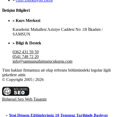
»
Özel Direksiyon Dersi
İletişim Bilgileri
» Kurs Merkezi
Karadeniz Mahallesi Aziziye Caddesi No :18 İlkadım /
SAMSUN
» Bilgi & Destek
0362 431 59 59
0541 748 72 20
info@samsunsafarisurucukursu.com
Tüm hakları firmamıza ait olup referans bölümündeki logolar ilgili
şirketlere aittir.
© Copyright 2005 | 2026
Bölgesel Seo Web Tasarım
eni Dönem Eğitimlerimiz 10 Temmuz Tarihinde Başlıyor