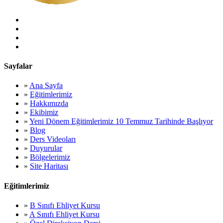
Sayfalar
»
Ana Sayfa
»
Eğitimlerimiz
»
Hakkımızda
»
Ekibimiz
»
Yeni Dönem Eğitimlerimiz 10 Temmuz Tarihinde Başlıyor
»
Blog
»
Ders Videoları
»
Duyurular
»
Bölgelerimiz
»
Site Haritası
Eğitimlerimiz
»
B Sınıfı Ehliyet Kursu
»
A Sınıfı Ehliyet Kursu