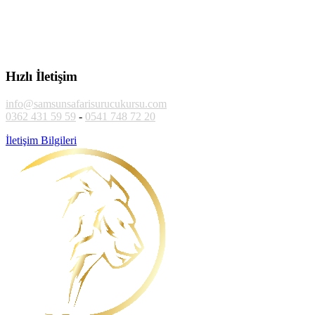
Hızlı İletişim
info@samsunsafarisurucukursu.com
0362 431 59 59
-
0541 748 72 20
İletişim Bilgileri