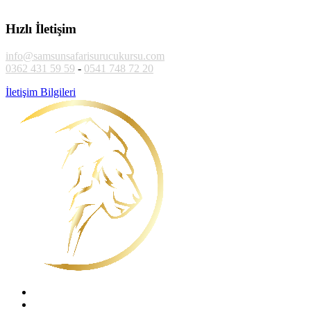
Hızlı İletişim
info@samsunsafarisurucukursu.com
0362 431 59 59
-
0541 748 72 20
İletişim Bilgileri