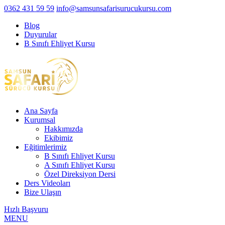
0362 431 59 59
info@samsunsafarisurucukursu.com
Blog
Duyurular
B Sınıfı Ehliyet Kursu
Ana Sayfa
Kurumsal
Hakkımızda
Ekibimiz
Eğitimlerimiz
B Sınıfı Ehliyet Kursu
A Sınıfı Ehliyet Kursu
Özel Direksiyon Dersi
Ders Videoları
Bize Ulaşın
Hızlı Başvuru
MENU