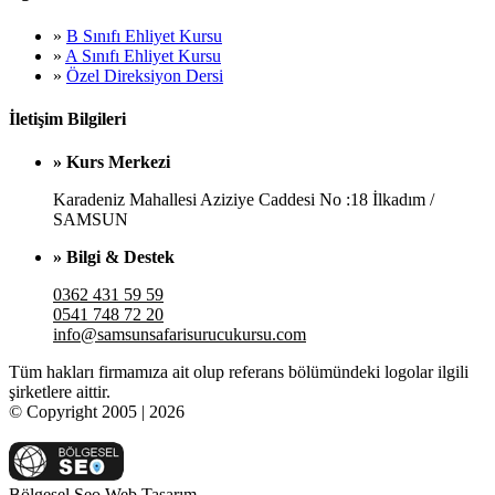
»
B Sınıfı Ehliyet Kursu
»
A Sınıfı Ehliyet Kursu
»
Özel Direksiyon Dersi
İletişim Bilgileri
» Kurs Merkezi
Karadeniz Mahallesi Aziziye Caddesi No :18 İlkadım /
SAMSUN
» Bilgi & Destek
0362 431 59 59
0541 748 72 20
info@samsunsafarisurucukursu.com
Tüm hakları firmamıza ait olup referans bölümündeki logolar ilgili
şirketlere aittir.
© Copyright 2005 | 2026
Bölgesel Seo Web Tasarım