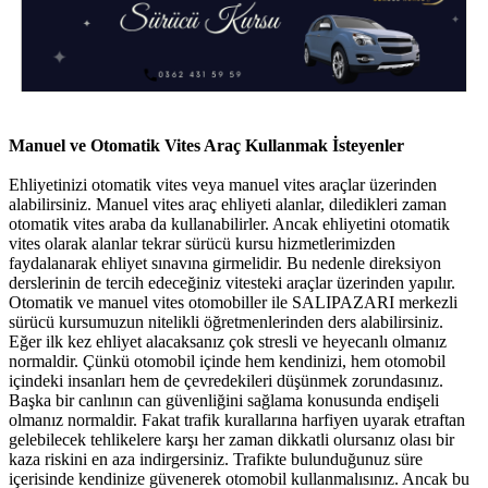
Manuel ve Otomatik Vites Araç Kullanmak İsteyenler
Ehliyetinizi otomatik vites veya manuel vites araçlar üzerinden
alabilirsiniz. Manuel vites araç ehliyeti alanlar, diledikleri zaman
otomatik vites araba da kullanabilirler. Ancak ehliyetini otomatik
vites olarak alanlar tekrar sürücü kursu hizmetlerimizden
faydalanarak ehliyet sınavına girmelidir. Bu nedenle direksiyon
derslerinin de tercih edeceğiniz vitesteki araçlar üzerinden yapılır.
Otomatik ve manuel vites otomobiller ile SALIPAZARI merkezli
sürücü kursumuzun nitelikli öğretmenlerinden ders alabilirsiniz.
Eğer ilk kez ehliyet alacaksanız çok stresli ve heyecanlı olmanız
normaldir. Çünkü otomobil içinde hem kendinizi, hem otomobil
içindeki insanları hem de çevredekileri düşünmek zorundasınız.
Başka bir canlının can güvenliğini sağlama konusunda endişeli
olmanız normaldir. Fakat trafik kurallarına harfiyen uyarak etraftan
gelebilecek tehlikelere karşı her zaman dikkatli olursanız olası bir
kaza riskini en aza indirgersiniz. Trafikte bulunduğunuz süre
içerisinde kendinize güvenerek otomobil kullanmalısınız. Ancak bu