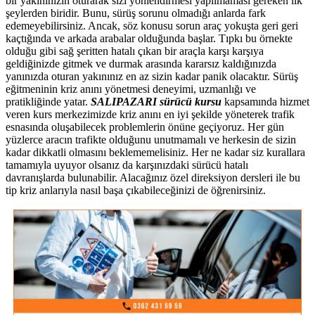
bir yakınınızın oturarak sizi yönlendirmesi yapılmaması gereken ilk
şeylerden biridir. Bunu, sürüş sorunu olmadığı anlarda fark
edemeyebilirsiniz. Ancak, söz konusu sorun araç yokuşta geri geri
kaçtığında ve arkada arabalar olduğunda başlar. Tıpkı bu örnekte
olduğu gibi sağ şeritten hatalı çıkan bir araçla karşı karşıya
geldiğinizde gitmek ve durmak arasında kararsız kaldığınızda
yanınızda oturan yakınınız en az sizin kadar panik olacaktır. Sürüş
eğitmeninin kriz anını yönetmesi deneyimi, uzmanlığı ve
pratikliğinde yatar.
SALIPAZARI sürücü kursu
kapsamında hizmet
veren kurs merkezimizde kriz anını en iyi şekilde yöneterek trafik
esnasında oluşabilecek problemlerin önüne geçiyoruz. Her gün
yüzlerce aracın trafikte olduğunu unutmamalı ve herkesin de sizin
kadar dikkatli olmasını beklememelisiniz. Her ne kadar siz kurallara
tamamıyla uyuyor olsanız da karşınızdaki sürücü hatalı
davranışlarda bulunabilir. Alacağınız özel direksiyon dersleri ile bu
tip kriz anlarıyla nasıl başa çıkabileceğinizi de öğrenirsiniz.