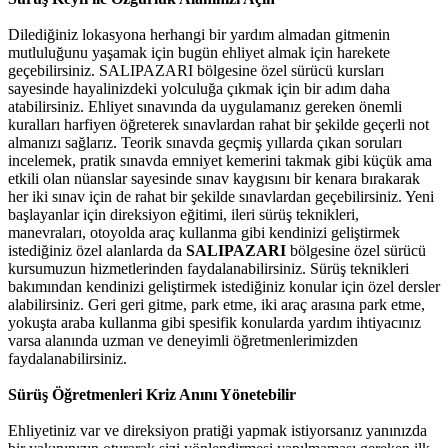
Dilediğiniz lokasyona herhangi bir yardım almadan gitmenin
mutluluğunu yaşamak için bugün ehliyet almak için harekete
geçebilirsiniz. SALIPAZARI bölgesine özel sürücü kursları
sayesinde hayalinizdeki yolculuğa çıkmak için bir adım daha
atabilirsiniz. Ehliyet sınavında da uygulamanız gereken önemli
kuralları harfiyen öğreterek sınavlardan rahat bir şekilde geçerli not
almanızı sağlarız. Teorik sınavda geçmiş yıllarda çıkan soruları
incelemek, pratik sınavda emniyet kemerini takmak gibi küçük ama
etkili olan nüanslar sayesinde sınav kaygısını bir kenara bırakarak
her iki sınav için de rahat bir şekilde sınavlardan geçebilirsiniz. Yeni
başlayanlar için direksiyon eğitimi, ileri sürüş teknikleri,
manevraları, otoyolda araç kullanma gibi kendinizi geliştirmek
istediğiniz özel alanlarda da
SALIPAZARI
bölgesine özel sürücü
kursumuzun hizmetlerinden faydalanabilirsiniz. Sürüş teknikleri
bakımından kendinizi geliştirmek istediğiniz konular için özel dersler
alabilirsiniz. Geri geri gitme, park etme, iki araç arasına park etme,
yokuşta araba kullanma gibi spesifik konularda yardım ihtiyacınız
varsa alanında uzman ve deneyimli öğretmenlerimizden
faydalanabilirsiniz.
Sürüş Öğretmenleri Kriz Anını Yönetebilir
Ehliyetiniz var ve direksiyon pratiği yapmak istiyorsanız yanınızda