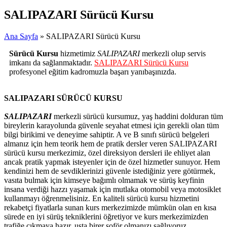
SALIPAZARI Sürücü Kursu
Ana Sayfa
» SALIPAZARI Sürücü Kursu
Sürücü Kursu
hizmetimiz
SALIPAZARI
merkezli olup servis
imkanı da sağlanmaktadır.
SALIPAZARI Sürücü Kursu
profesyonel eğitim kadromuzla başarı yanıbaşınızda.
SALIPAZARI SÜRÜCÜ KURSU
SALIPAZARI
merkezli sürücü kursumuz, yaş haddini dolduran tüm
bireylerin karayolunda güvenle seyahat etmesi için gerekli olan tüm
bilgi birikimi ve deneyime sahiptir. A ve B sınıfı sürücü belgeleri
almanız için hem teorik hem de pratik dersler veren SALIPAZARI
sürücü kursu merkezimiz, özel direksiyon dersleri ile ehliyet alan
ancak pratik yapmak isteyenler için de özel hizmetler sunuyor. Hem
kendinizi hem de sevdiklerinizi güvenle istediğiniz yere götürmek,
vasıta bulmak için kimseye bağımlı olmamak ve sürüş keyfinin
insana verdiği hazzı yaşamak için mutlaka otomobil veya motosiklet
kullanmayı öğrenmelisiniz. En kaliteli sürücü kursu hizmetini
rekabetçi fiyatlarla sunan kurs merkezimizde mümkün olan en kısa
sürede en iyi sürüş tekniklerini öğretiyor ve kurs merkezimizden
trafiğe çıkmaya hazır, usta birer şoför olmanızı sağlıyoruz.