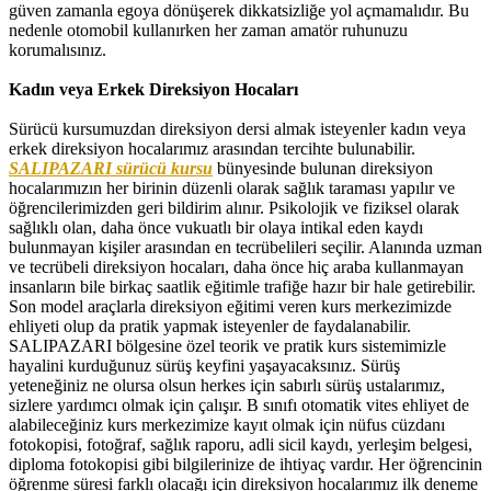
güven zamanla egoya dönüşerek dikkatsizliğe yol açmamalıdır. Bu
nedenle otomobil kullanırken her zaman amatör ruhunuzu
korumalısınız.
Kadın veya Erkek Direksiyon Hocaları
Sürücü kursumuzdan direksiyon dersi almak isteyenler kadın veya
erkek direksiyon hocalarımız arasından tercihte bulunabilir.
SALIPAZARI sürücü kursu
bünyesinde bulunan direksiyon
hocalarımızın her birinin düzenli olarak sağlık taraması yapılır ve
öğrencilerimizden geri bildirim alınır. Psikolojik ve fiziksel olarak
sağlıklı olan, daha önce vukuatlı bir olaya intikal eden kaydı
bulunmayan kişiler arasından en tecrübelileri seçilir. Alanında uzman
ve tecrübeli direksiyon hocaları, daha önce hiç araba kullanmayan
insanların bile birkaç saatlik eğitimle trafiğe hazır bir hale getirebilir.
Son model araçlarla direksiyon eğitimi veren kurs merkezimizde
ehliyeti olup da pratik yapmak isteyenler de faydalanabilir.
SALIPAZARI bölgesine özel teorik ve pratik kurs sistemimizle
hayalini kurduğunuz sürüş keyfini yaşayacaksınız. Sürüş
yeteneğiniz ne olursa olsun herkes için sabırlı sürüş ustalarımız,
sizlere yardımcı olmak için çalışır. B sınıfı otomatik vites ehliyet de
alabileceğiniz kurs merkezimize kayıt olmak için nüfus cüzdanı
fotokopisi, fotoğraf, sağlık raporu, adli sicil kaydı, yerleşim belgesi,
diploma fotokopisi gibi bilgilerinize de ihtiyaç vardır. Her öğrencinin
öğrenme süresi farklı olacağı için direksiyon hocalarımız ilk deneme