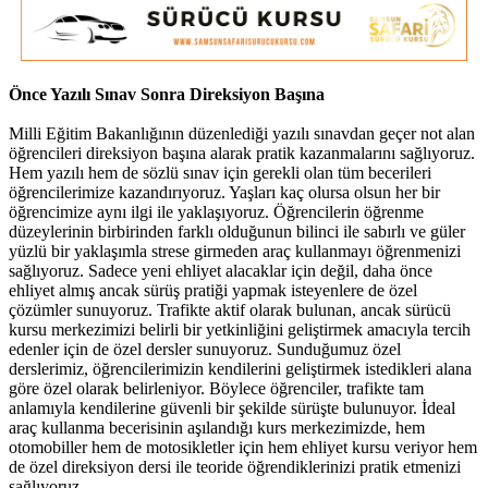
Önce Yazılı Sınav Sonra Direksiyon Başına
Milli Eğitim Bakanlığının düzenlediği yazılı sınavdan geçer not alan
öğrencileri direksiyon başına alarak pratik kazanmalarını sağlıyoruz.
Hem yazılı hem de sözlü sınav için gerekli olan tüm becerileri
öğrencilerimize kazandırıyoruz. Yaşları kaç olursa olsun her bir
öğrencimize aynı ilgi ile yaklaşıyoruz. Öğrencilerin öğrenme
düzeylerinin birbirinden farklı olduğunun bilinci ile sabırlı ve güler
yüzlü bir yaklaşımla strese girmeden araç kullanmayı öğrenmenizi
sağlıyoruz. Sadece yeni ehliyet alacaklar için değil, daha önce
ehliyet almış ancak sürüş pratiği yapmak isteyenlere de özel
çözümler sunuyoruz. Trafikte aktif olarak bulunan, ancak sürücü
kursu merkezimizi belirli bir yetkinliğini geliştirmek amacıyla tercih
edenler için de özel dersler sunuyoruz. Sunduğumuz özel
derslerimiz, öğrencilerimizin kendilerini geliştirmek istedikleri alana
göre özel olarak belirleniyor. Böylece öğrenciler, trafikte tam
anlamıyla kendilerine güvenli bir şekilde sürüşte bulunuyor. İdeal
araç kullanma becerisinin aşılandığı kurs merkezimizde, hem
otomobiller hem de motosikletler için hem ehliyet kursu veriyor hem
de özel direksiyon dersi ile teoride öğrendiklerinizi pratik etmenizi
sağlıyoruz.