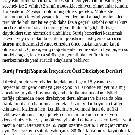
20 yaşını dolduranlar farklı tip A sınıfı ehliyet alabilir. Bir diğer
seçenek ise 2 yıllık A2 sınıfı motosiklet ehliyeti olmayanlar içindir.
Bu kişilerin 24 yaşını doldurmuş olması gerekir. Motosiklet
kullanmanın keyfini yaşamak isteyenler, hobi amaçlı motosiklet
tercihinde bulunanlar ve çok daha fazla geçerli sebebi olanlar kurs
merkezimize müracaat ederek güvenli bir sürüş için ihtiyaç
duydukları tüm hizmetleri alabilirler. Sürüş becerileri kazanmak
isteyen veya var olan becerilerini geliştirmek isteyenler
sürücü
kursu
merkezimizi ziyaret etmeden önce başka kurslara kayıt
olmamalıdır. Çünkü, en iyi öğretmenler, en rekabetçi fiyatlar, en son
model araçlar, kısacası sürüş için gerekli olan en’ler kurs
merkezimizde yeni sürücü adaylarını bekliyor.
Sürüş Pratiği Yapmak İsteyenlere Özel Direksiyon Dersleri
Direksiyon derslerimizden faydalanmak için 18 yaşında ve
heyecanlı bir genç olmaya gerek yok. Yıllar önce ehliyetini almış,
ancak uzun yıllar boyuna hiç araba kullanmamış olan kişilerin
trafiğe çıkmadan önce direksiyon dersi alması ve kısaca da olsa
trafik kurallarını hatırlaması gerekir. Uzun yıllar boyunca trafiğe
çıkmayan kişilerin hem kendilerine güvenmesi hem de trafiği
tehlikeye atmaması için gerekli olan sürücü kursu direksiyon
derslerimizde her yaştan öğrenciyi kabul ediyoruz. İster liseden yeni
mezun olun, isterseniz de 65 yaşın üzerine olsun. Her öğrencimize
aynı özen ve aynı sabırla yaklaşırız. Sürücü kursumuza kayıt olmak