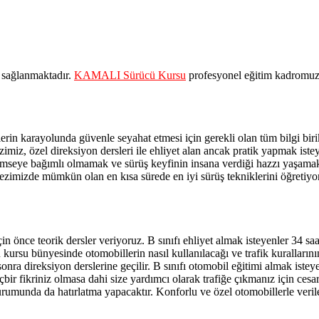
a sağlanmaktadır.
KAMALI Sürücü Kursu
profesyonel eğitim kadromuzl
in karayolunda güvenle seyahat etmesi için gerekli olan tüm bilgi birik
z, özel direksiyon dersleri ile ehliyet alan ancak pratik yapmak iste
 kimseye bağımlı olmamak ve sürüş keyfinin insana verdiği hazzı yaşama
kezimizde mümkün olan en kısa sürede en iyi sürüş tekniklerini öğretiyo
çin önce teorik dersler veriyoruz. B sınıfı ehliyet almak isteyenler 34 s
kursu bünyesinde otomobillerin nasıl kullanılacağı ve trafik kuralların
sonra direksiyon derslerine geçilir. B sınıfı otomobil eğitimi almak iste
çbir fikriniz olmasa dahi size yardımcı olarak trafiğe çıkmanız için cesar
urumunda da hatırlatma yapacaktır. Konforlu ve özel otomobillerle ver