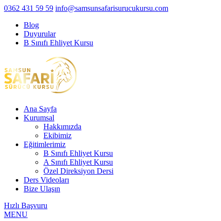
0362 431 59 59
info@samsunsafarisurucukursu.com
Blog
Duyurular
B Sınıfı Ehliyet Kursu
Ana Sayfa
Kurumsal
Hakkımızda
Ekibimiz
Eğitimlerimiz
B Sınıfı Ehliyet Kursu
A Sınıfı Ehliyet Kursu
Özel Direksiyon Dersi
Ders Videoları
Bize Ulaşın
Hızlı Başvuru
MENU