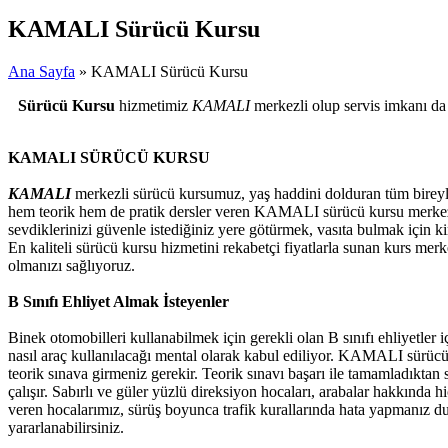
KAMALI Sürücü Kursu
Ana Sayfa
» KAMALI Sürücü Kursu
Sürücü Kursu
hizmetimiz
KAMALI
merkezli olup servis imkanı d
KAMALI SÜRÜCÜ KURSU
KAMALI
merkezli sürücü kursumuz, yaş haddini dolduran tüm bireyler
hem teorik hem de pratik dersler veren KAMALI sürücü kursu merkezimi
sevdiklerinizi güvenle istediğiniz yere götürmek, vasıta bulmak için
En kaliteli sürücü kursu hizmetini rekabetçi fiyatlarla sunan kurs mer
olmanızı sağlıyoruz.
B Sınıfı Ehliyet Almak İsteyenler
Binek otomobilleri kullanabilmek için gerekli olan B sınıfı ehliyetler i
nasıl araç kullanılacağı mental olarak kabul ediliyor. KAMALI sürücü 
teorik sınava girmeniz gerekir. Teorik sınavı başarı ile tamamladıktan 
çalışır. Sabırlı ve güler yüzlü direksiyon hocaları, arabalar hakkında hi
veren hocalarımız, sürüş boyunca trafik kurallarında hata yapmanız d
yararlanabilirsiniz.