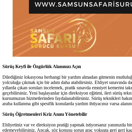
Sürüş Keyfi ile Özgürlük Alanınızı Açın
Dilediğiniz lokasyona herhangi bir yardım almadan gitmenin mutluluğ
yolculuğa çıkmak için bir adım daha atabilirsiniz. Ehliyet sınavında d
yıllarda çıkan soruları incelemek, pratik sınavda emniyet kemerini takm
geçebilirsiniz. Yeni başlayanlar için direksiyon eğitimi, ileri sürüş te
kursumuzun hizmetlerinden faydalanabilirsiniz. Sürüş teknikleri bakımın
araba kullanma gibi spesifik konularda yardım ihtiyacınız varsa alan
Sürüş Öğretmenleri Kriz Anını Yönetebilir
Ehliyetiniz var ve direksiyon pratiği yapmak istiyorsanız yanınızda bi
edemeyebilirsiniz. Ancak, söz konusu sorun araç yokuşta geri geri kaçt