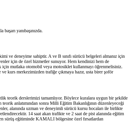
a başarı yanıbaşınızda.
imi ve deneyime sahiptir. A ve B sınıfı sürücü belgeleri almanız için
yenler için de özel hizmetler sunuyor. Hem kendinizi hem de
k için mutlaka otomobil veya motosiklet kullanmayı öğrenmelisiniz.
r ve kurs merkezimizden trafiğe çıkmaya hazır, usta birer şoför
aatlik teorik derslerimizi tamamlıyor. Böylece kuralara uygun bir şekilde
ın teorik anlatımından sonra Milli Eğitim Bakanlığının düzenleyeceği
yenler, alanında uzman ve deneyimli sürücü kursu hocaları ile birlikte
etlendirecektir. 14 saat akan trafikte ve 2 saat de pist alanında eğitim
ilen sürüş eğitiminde KAMALI bölgesine özel fırsatlardan