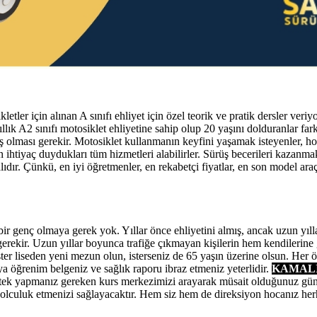
ler için alınan A sınıfı ehliyet için özel teorik ve pratik dersler veriyo
yıllık A2 sınıfı motosiklet ehliyetine sahip olup 20 yaşını dolduranlar farklı
uş olması gerekir. Motosiklet kullanmanın keyfini yaşamak isteyenler, ho
ihtiyaç duydukları tüm hizmetleri alabilirler. Sürüş becerileri kazanmak
ır. Çünkü, en iyi öğretmenler, en rekabetçi fiyatlar, en son model araçl
ir genç olmaya gerek yok. Yıllar önce ehliyetini almış, ancak uzun yıll
sı gerekir. Uzun yıllar boyunca trafiğe çıkmayan kişilerin hem kendilerin
ster liseden yeni mezun olun, isterseniz de 65 yaşın üzerine olsun. Her
ya öğrenim belgeniz ve sağlık raporu ibraz etmeniz yeterlidir.
KAMALI 
in tek yapmanız gereken kurs merkezimizi arayarak müsait olduğunuz gü
 yolculuk etmenizi sağlayacaktır. Hem siz hem de direksiyon hocanız he