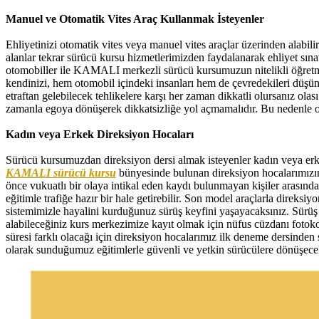
Manuel ve Otomatik Vites Araç Kullanmak İsteyenler
Ehliyetinizi otomatik vites veya manuel vites araçlar üzerinden alabilir
alanlar tekrar sürücü kursu hizmetlerimizden faydalanarak ehliyet sına
otomobiller ile KAMALI merkezli sürücü kursumuzun nitelikli öğretmen
kendinizi, hem otomobil içindeki insanları hem de çevredekileri düşü
etraftan gelebilecek tehlikelere karşı her zaman dikkatli olursanız ol
zamanla egoya dönüşerek dikkatsizliğe yol açmamalıdır. Bu nedenle 
Kadın veya Erkek Direksiyon Hocaları
Sürücü kursumuzdan direksiyon dersi almak isteyenler kadın veya erke
KAMALI sürücü kursu
bünyesinde bulunan direksiyon hocalarımızın he
önce vukuatlı bir olaya intikal eden kaydı bulunmayan kişiler arasından
eğitimle trafiğe hazır bir hale getirebilir. Son model araçlarla direk
sistemimizle hayalini kurduğunuz sürüş keyfini yaşayacaksınız. Sürüş yet
alabileceğiniz kurs merkezimize kayıt olmak için nüfus cüzdanı fotokopi
süresi farklı olacağı için direksiyon hocalarımız ilk deneme dersinde
olarak sunduğumuz eğitimlerle güvenli ve yetkin sürücülere dönüşece