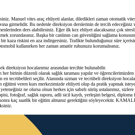
siniz. Manuel vites araç ehliyeti alanlar, diledikleri zaman otomatik vite
vına girmelidir. Bu nedenle direksiyon derslerinin de tercih edeceğiniz v
lerinden ders alabilirsiniz. Eğer ilk kez ehliyet alacaksanız çok stre
nmek zorundasınız. Başka bir canlının can güvenliğini sağlama konusunda
ası bir kaza riskini en aza indirgersiniz. Trafikte bulunduğunuz süre iç
otomobil kullanırken her zaman amatör ruhunuzu korumalısınız.
k direksiyon hocalarımız arasından tercihte bulunabilir.
r birinin düzenli olarak sağlık taraması yapılır ve öğrencilerimizden ger
 en tecrübelileri seçilir. Alanında uzman ve tecrübeli direksiyon hocala
siyon eğitimi veren kurs merkezimizde ehliyeti olup da pratik yapmak ist
eneğiniz ne olursa olsun herkes için sabırlı sürüş ustalarımız, sizlere y
si, fotoğraf, sağlık raporu, adli sicil kaydı, yerleşim belgesi, diploma 
n sonra kaç saatlik bir eğitim almanız gerektiğini söyleyecektir. KAMAL
ksiniz.