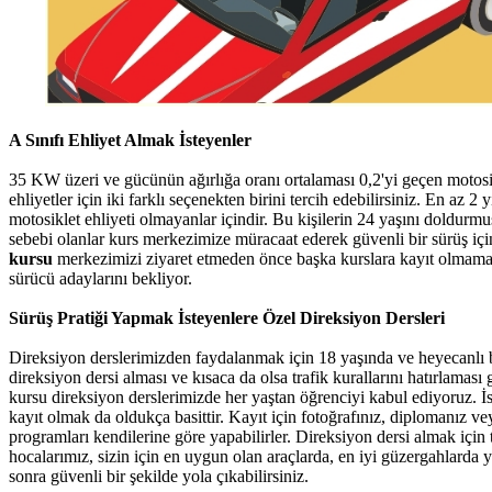
A Sınıfı Ehliyet Almak İsteyenler
35 KW üzeri ve gücünün ağırlığa oranı ortalaması 0,2'yi geçen motosiklet
ehliyetler için iki farklı seçenekten birini tercih edebilirsiniz. En az 2 
motosiklet ehliyeti olmayanlar içindir. Bu kişilerin 24 yaşını doldurm
sebebi olanlar kurs merkezimize müracaat ederek güvenli bir sürüş için 
kursu
merkezimizi ziyaret etmeden önce başka kurslara kayıt olmamalıd
sürücü adaylarını bekliyor.
Sürüş Pratiği Yapmak İsteyenlere Özel Direksiyon Dersleri
Direksiyon derslerimizden faydalanmak için 18 yaşında ve heyecanlı b
direksiyon dersi alması ve kısaca da olsa trafik kurallarını hatırlama
kursu direksiyon derslerimizde her yaştan öğrenciyi kabul ediyoruz. İ
kayıt olmak da oldukça basittir. Kayıt için fotoğrafınız, diplomanız ve
programları kendilerine göre yapabilirler. Direksiyon dersi almak iç
hocalarımız, sizin için en uygun olan araçlarda, en iyi güzergahlarda
sonra güvenli bir şekilde yola çıkabilirsiniz.