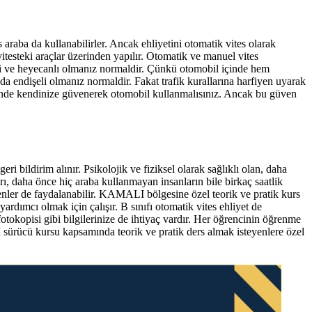
s araba da kullanabilirler. Ancak ehliyetini otomatik vites olarak
itesteki araçlar üzerinden yapılır. Otomatik ve manuel vites
sli ve heyecanlı olmanız normaldir. Çünkü otomobil içinde hem
 endişeli olmanız normaldir. Fakat trafik kurallarına harfiyen uyarak
erisinde kendinize güvenerek otomobil kullanmalısınız. Ancak bu güven
i bildirim alınır. Psikolojik ve fiziksel olarak sağlıklı olan, daha
rı, daha önce hiç araba kullanmayan insanların bile birkaç saatlik
eyenler de faydalanabilir. KAMALI bölgesine özel teorik ve pratik kurs
ardımcı olmak için çalışır. B sınıfı otomatik vites ehliyet de
fotokopisi gibi bilgilerinize de ihtiyaç vardır. Her öğrencinin öğrenme
I sürücü kursu kapsamında teorik ve pratik ders almak isteyenlere özel