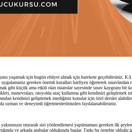
unu yaşamak için bugün ehliyet almak için harekete geçebilirsiniz. KA
a uygulamanız gereken önemli kuralları harfiyen öğreterek sınavlardan ra
ak gibi küçük ama etkili olan nüanslar sayesinde sınav kaygısını bir ken
knikleri, manevraları, otoyolda araç kullanma gibi kendinizi geliştirmek i
dan kendinizi geliştirmek istediğiniz konular için özel dersler alabilirs
ında uzman ve deneyimli öğretmenlerimizden faydalanabilirsiniz.
r yakınınızın oturarak sizi yönlendirmesi yapılmaması gereken ilk şeyler
ığında ve arkada arabalar olduğunda başlar. Tıpkı bu örnekte olduğu gibi