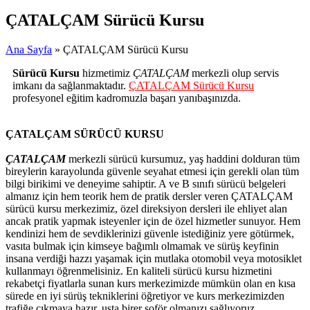
ÇATALÇAM Sürücü Kursu
Ana Sayfa
» ÇATALÇAM Sürücü Kursu
Sürücü Kursu
hizmetimiz
ÇATALÇAM
merkezli olup servis
imkanı da sağlanmaktadır.
ÇATALÇAM Sürücü Kursu
profesyonel eğitim kadromuzla başarı yanıbaşınızda.
ÇATALÇAM SÜRÜCÜ KURSU
ÇATALÇAM
merkezli sürücü kursumuz, yaş haddini dolduran tüm
bireylerin karayolunda güvenle seyahat etmesi için gerekli olan tüm
bilgi birikimi ve deneyime sahiptir. A ve B sınıfı sürücü belgeleri
almanız için hem teorik hem de pratik dersler veren ÇATALÇAM
sürücü kursu merkezimiz, özel direksiyon dersleri ile ehliyet alan
ancak pratik yapmak isteyenler için de özel hizmetler sunuyor. Hem
kendinizi hem de sevdiklerinizi güvenle istediğiniz yere götürmek,
vasıta bulmak için kimseye bağımlı olmamak ve sürüş keyfinin
insana verdiği hazzı yaşamak için mutlaka otomobil veya motosiklet
kullanmayı öğrenmelisiniz. En kaliteli sürücü kursu hizmetini
rekabetçi fiyatlarla sunan kurs merkezimizde mümkün olan en kısa
sürede en iyi sürüş tekniklerini öğretiyor ve kurs merkezimizden
trafiğe çıkmaya hazır, usta birer şoför olmanızı sağlıyoruz.