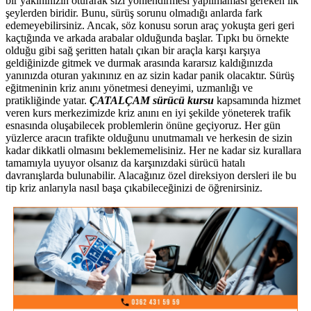
bir yakınınızın oturarak sizi yönlendirmesi yapılmaması gereken ilk
şeylerden biridir. Bunu, sürüş sorunu olmadığı anlarda fark
edemeyebilirsiniz. Ancak, söz konusu sorun araç yokuşta geri geri
kaçtığında ve arkada arabalar olduğunda başlar. Tıpkı bu örnekte
olduğu gibi sağ şeritten hatalı çıkan bir araçla karşı karşıya
geldiğinizde gitmek ve durmak arasında kararsız kaldığınızda
yanınızda oturan yakınınız en az sizin kadar panik olacaktır. Sürüş
eğitmeninin kriz anını yönetmesi deneyimi, uzmanlığı ve
pratikliğinde yatar.
ÇATALÇAM sürücü kursu
kapsamında hizmet
veren kurs merkezimizde kriz anını en iyi şekilde yöneterek trafik
esnasında oluşabilecek problemlerin önüne geçiyoruz. Her gün
yüzlerce aracın trafikte olduğunu unutmamalı ve herkesin de sizin
kadar dikkatli olmasını beklememelisiniz. Her ne kadar siz kurallara
tamamıyla uyuyor olsanız da karşınızdaki sürücü hatalı
davranışlarda bulunabilir. Alacağınız özel direksiyon dersleri ile bu
tip kriz anlarıyla nasıl başa çıkabileceğinizi de öğrenirsiniz.