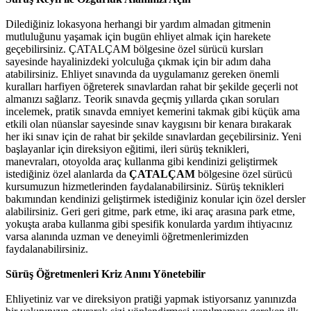
Dilediğiniz lokasyona herhangi bir yardım almadan gitmenin
mutluluğunu yaşamak için bugün ehliyet almak için harekete
geçebilirsiniz. ÇATALÇAM bölgesine özel sürücü kursları
sayesinde hayalinizdeki yolculuğa çıkmak için bir adım daha
atabilirsiniz. Ehliyet sınavında da uygulamanız gereken önemli
kuralları harfiyen öğreterek sınavlardan rahat bir şekilde geçerli not
almanızı sağlarız. Teorik sınavda geçmiş yıllarda çıkan soruları
incelemek, pratik sınavda emniyet kemerini takmak gibi küçük ama
etkili olan nüanslar sayesinde sınav kaygısını bir kenara bırakarak
her iki sınav için de rahat bir şekilde sınavlardan geçebilirsiniz. Yeni
başlayanlar için direksiyon eğitimi, ileri sürüş teknikleri,
manevraları, otoyolda araç kullanma gibi kendinizi geliştirmek
istediğiniz özel alanlarda da
ÇATALÇAM
bölgesine özel sürücü
kursumuzun hizmetlerinden faydalanabilirsiniz. Sürüş teknikleri
bakımından kendinizi geliştirmek istediğiniz konular için özel dersler
alabilirsiniz. Geri geri gitme, park etme, iki araç arasına park etme,
yokuşta araba kullanma gibi spesifik konularda yardım ihtiyacınız
varsa alanında uzman ve deneyimli öğretmenlerimizden
faydalanabilirsiniz.
Sürüş Öğretmenleri Kriz Anını Yönetebilir
Ehliyetiniz var ve direksiyon pratiği yapmak istiyorsanız yanınızda