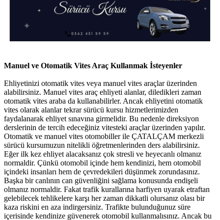
Manuel ve Otomatik Vites Araç Kullanmak İsteyenler
Ehliyetinizi otomatik vites veya manuel vites araçlar üzerinden
alabilirsiniz. Manuel vites araç ehliyeti alanlar, diledikleri zaman
otomatik vites araba da kullanabilirler. Ancak ehliyetini otomatik
vites olarak alanlar tekrar sürücü kursu hizmetlerimizden
faydalanarak ehliyet sınavına girmelidir. Bu nedenle direksiyon
derslerinin de tercih edeceğiniz vitesteki araçlar üzerinden yapılır.
Otomatik ve manuel vites otomobiller ile ÇATALÇAM merkezli
sürücü kursumuzun nitelikli öğretmenlerinden ders alabilirsiniz.
Eğer ilk kez ehliyet alacaksanız çok stresli ve heyecanlı olmanız
normaldir. Çünkü otomobil içinde hem kendinizi, hem otomobil
içindeki insanları hem de çevredekileri düşünmek zorundasınız.
Başka bir canlının can güvenliğini sağlama konusunda endişeli
olmanız normaldir. Fakat trafik kurallarına harfiyen uyarak etraftan
gelebilecek tehlikelere karşı her zaman dikkatli olursanız olası bir
kaza riskini en aza indirgersiniz. Trafikte bulunduğunuz süre
içerisinde kendinize güvenerek otomobil kullanmalısınız. Ancak bu