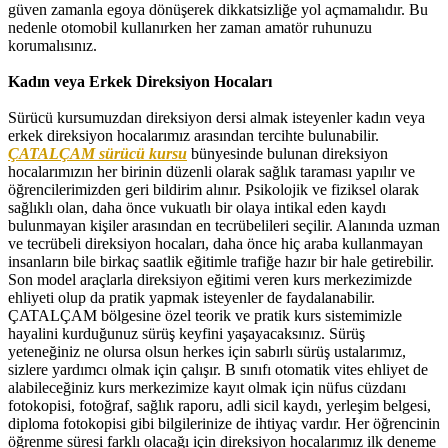
güven zamanla egoya dönüşerek dikkatsizliğe yol açmamalıdır. Bu
nedenle otomobil kullanırken her zaman amatör ruhunuzu
korumalısınız.
Kadın veya Erkek Direksiyon Hocaları
Sürücü kursumuzdan direksiyon dersi almak isteyenler kadın veya
erkek direksiyon hocalarımız arasından tercihte bulunabilir.
ÇATALÇAM sürücü kursu
bünyesinde bulunan direksiyon
hocalarımızın her birinin düzenli olarak sağlık taraması yapılır ve
öğrencilerimizden geri bildirim alınır. Psikolojik ve fiziksel olarak
sağlıklı olan, daha önce vukuatlı bir olaya intikal eden kaydı
bulunmayan kişiler arasından en tecrübelileri seçilir. Alanında uzman
ve tecrübeli direksiyon hocaları, daha önce hiç araba kullanmayan
insanların bile birkaç saatlik eğitimle trafiğe hazır bir hale getirebilir.
Son model araçlarla direksiyon eğitimi veren kurs merkezimizde
ehliyeti olup da pratik yapmak isteyenler de faydalanabilir.
ÇATALÇAM bölgesine özel teorik ve pratik kurs sistemimizle
hayalini kurduğunuz sürüş keyfini yaşayacaksınız. Sürüş
yeteneğiniz ne olursa olsun herkes için sabırlı sürüş ustalarımız,
sizlere yardımcı olmak için çalışır. B sınıfı otomatik vites ehliyet de
alabileceğiniz kurs merkezimize kayıt olmak için nüfus cüzdanı
fotokopisi, fotoğraf, sağlık raporu, adli sicil kaydı, yerleşim belgesi,
diploma fotokopisi gibi bilgilerinize de ihtiyaç vardır. Her öğrencinin
öğrenme süresi farklı olacağı için direksiyon hocalarımız ilk deneme