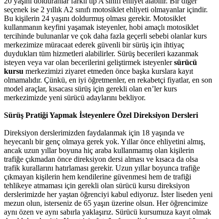
20 yaşını dolduranlar farklı tip A sınıfı ehliyet alabilir. Bir diğer
seçenek ise 2 yıllık A2 sınıfı motosiklet ehliyeti olmayanlar içindir.
Bu kişilerin 24 yaşını doldurmuş olması gerekir. Motosiklet
kullanmanın keyfini yaşamak isteyenler, hobi amaçlı motosiklet
tercihinde bulunanlar ve çok daha fazla geçerli sebebi olanlar kurs
merkezimize müracaat ederek güvenli bir sürüş için ihtiyaç
duydukları tüm hizmetleri alabilirler. Sürüş becerileri kazanmak
isteyen veya var olan becerilerini geliştirmek isteyenler
sürücü
kursu
merkezimizi ziyaret etmeden önce başka kurslara kayıt
olmamalıdır. Çünkü, en iyi öğretmenler, en rekabetçi fiyatlar, en son
model araçlar, kısacası sürüş için gerekli olan en’ler kurs
merkezimizde yeni sürücü adaylarını bekliyor.
Sürüş Pratiği Yapmak İsteyenlere Özel Direksiyon Dersleri
Direksiyon derslerimizden faydalanmak için 18 yaşında ve
heyecanlı bir genç olmaya gerek yok. Yıllar önce ehliyetini almış,
ancak uzun yıllar boyuna hiç araba kullanmamış olan kişilerin
trafiğe çıkmadan önce direksiyon dersi alması ve kısaca da olsa
trafik kurallarını hatırlaması gerekir. Uzun yıllar boyunca trafiğe
çıkmayan kişilerin hem kendilerine güvenmesi hem de trafiği
tehlikeye atmaması için gerekli olan sürücü kursu direksiyon
derslerimizde her yaştan öğrenciyi kabul ediyoruz. İster liseden yeni
mezun olun, isterseniz de 65 yaşın üzerine olsun. Her öğrencimize
aynı özen ve aynı sabırla yaklaşırız. Sürücü kursumuza kayıt olmak