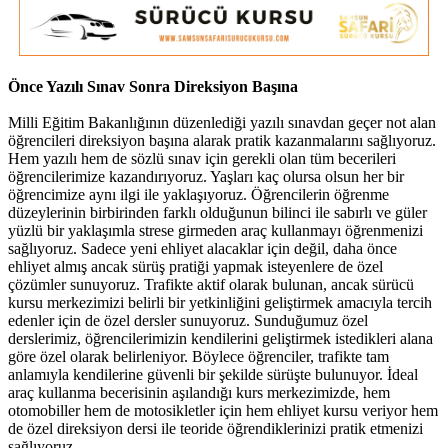
Önce Yazılı Sınav Sonra Direksiyon Başına
Milli Eğitim Bakanlığının düzenlediği yazılı sınavdan geçer not alan
öğrencileri direksiyon başına alarak pratik kazanmalarını sağlıyoruz.
Hem yazılı hem de sözlü sınav için gerekli olan tüm becerileri
öğrencilerimize kazandırıyoruz. Yaşları kaç olursa olsun her bir
öğrencimize aynı ilgi ile yaklaşıyoruz. Öğrencilerin öğrenme
düzeylerinin birbirinden farklı olduğunun bilinci ile sabırlı ve güler
yüzlü bir yaklaşımla strese girmeden araç kullanmayı öğrenmenizi
sağlıyoruz. Sadece yeni ehliyet alacaklar için değil, daha önce
ehliyet almış ancak sürüş pratiği yapmak isteyenlere de özel
çözümler sunuyoruz. Trafikte aktif olarak bulunan, ancak sürücü
kursu merkezimizi belirli bir yetkinliğini geliştirmek amacıyla tercih
edenler için de özel dersler sunuyoruz. Sunduğumuz özel
derslerimiz, öğrencilerimizin kendilerini geliştirmek istedikleri alana
göre özel olarak belirleniyor. Böylece öğrenciler, trafikte tam
anlamıyla kendilerine güvenli bir şekilde sürüşte bulunuyor. İdeal
araç kullanma becerisinin aşılandığı kurs merkezimizde, hem
otomobiller hem de motosikletler için hem ehliyet kursu veriyor hem
de özel direksiyon dersi ile teoride öğrendiklerinizi pratik etmenizi
sağlıyoruz.