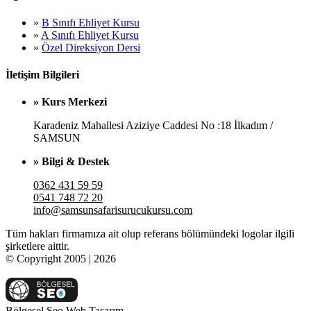
»
B Sınıfı Ehliyet Kursu
»
A Sınıfı Ehliyet Kursu
»
Özel Direksiyon Dersi
İletişim Bilgileri
» Kurs Merkezi
Karadeniz Mahallesi Aziziye Caddesi No :18 İlkadım /
SAMSUN
» Bilgi & Destek
0362 431 59 59
0541 748 72 20
info@samsunsafarisurucukursu.com
Tüm hakları firmamıza ait olup referans bölümündeki logolar ilgili
şirketlere aittir.
© Copyright 2005 | 2026
Bölgesel Seo Web Tasarım