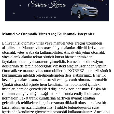
Manuel ve Otomatik Vites Araç Kullanmak İsteyenler
Ehliyetinizi otomatik vites veya manuel vites araçlar üzerinden
alabilirsiniz. Manuel vites araç ehliyeti alanlar, diledikleri zaman
otomatik vites araba da kullanabilirler. Ancak ehliyetini otomatik
vites olarak alanlar tekrar sürücü kursu hizmetlerimizden
faydalanarak ehliyet sınavına girmelidir. Bu nedenle direksiyon
derslerinin de tercih edeceğiniz vitesteki araçlar üzerinden yapılır.
Otomatik ve manuel vites otomobiller ile KÖRFEZ merkezli sürücü
kursumuzun nitelikli öğretmenlerinden ders alabilirsiniz. Eğer ilk
kez ehliyet alacaksanız çok stresli ve heyecanlı olmanız normaldir.
Çünkü otomobil içinde hem kendinizi, hem otomobil içindeki
insanları hem de çevredekileri düşünmek zorundasınız. Başka bir
canlının can güvenliğini sağlama konusunda endişeli olmanız
normaldir. Fakat trafik kurallarına harfiyen uyarak etraftan
gelebilecek tehlikelere karşı her zaman dikkatli olursanız olası bir
kaza riskini en aza indirgersiniz. Trafikte bulunduğunuz süre
içerisinde kendinize güvenerek otomobil kullanmalısınız. Ancak bu