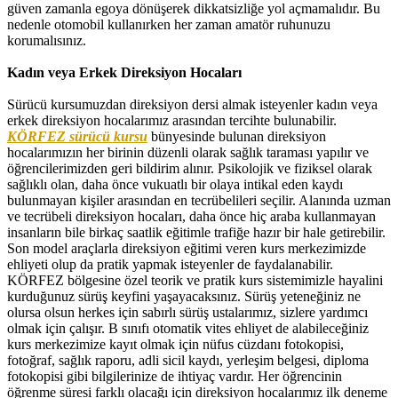
güven zamanla egoya dönüşerek dikkatsizliğe yol açmamalıdır. Bu
nedenle otomobil kullanırken her zaman amatör ruhunuzu
korumalısınız.
Kadın veya Erkek Direksiyon Hocaları
Sürücü kursumuzdan direksiyon dersi almak isteyenler kadın veya
erkek direksiyon hocalarımız arasından tercihte bulunabilir.
KÖRFEZ sürücü kursu
bünyesinde bulunan direksiyon
hocalarımızın her birinin düzenli olarak sağlık taraması yapılır ve
öğrencilerimizden geri bildirim alınır. Psikolojik ve fiziksel olarak
sağlıklı olan, daha önce vukuatlı bir olaya intikal eden kaydı
bulunmayan kişiler arasından en tecrübelileri seçilir. Alanında uzman
ve tecrübeli direksiyon hocaları, daha önce hiç araba kullanmayan
insanların bile birkaç saatlik eğitimle trafiğe hazır bir hale getirebilir.
Son model araçlarla direksiyon eğitimi veren kurs merkezimizde
ehliyeti olup da pratik yapmak isteyenler de faydalanabilir.
KÖRFEZ bölgesine özel teorik ve pratik kurs sistemimizle hayalini
kurduğunuz sürüş keyfini yaşayacaksınız. Sürüş yeteneğiniz ne
olursa olsun herkes için sabırlı sürüş ustalarımız, sizlere yardımcı
olmak için çalışır. B sınıfı otomatik vites ehliyet de alabileceğiniz
kurs merkezimize kayıt olmak için nüfus cüzdanı fotokopisi,
fotoğraf, sağlık raporu, adli sicil kaydı, yerleşim belgesi, diploma
fotokopisi gibi bilgilerinize de ihtiyaç vardır. Her öğrencinin
öğrenme süresi farklı olacağı için direksiyon hocalarımız ilk deneme