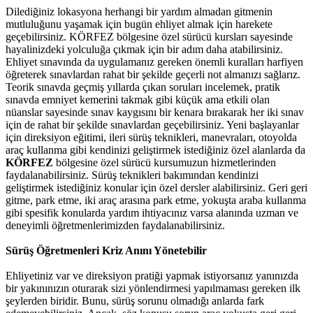
Dilediğiniz lokasyona herhangi bir yardım almadan gitmenin
mutluluğunu yaşamak için bugün ehliyet almak için harekete
geçebilirsiniz. KÖRFEZ bölgesine özel sürücü kursları sayesinde
hayalinizdeki yolculuğa çıkmak için bir adım daha atabilirsiniz.
Ehliyet sınavında da uygulamanız gereken önemli kuralları harfiyen
öğreterek sınavlardan rahat bir şekilde geçerli not almanızı sağlarız.
Teorik sınavda geçmiş yıllarda çıkan soruları incelemek, pratik
sınavda emniyet kemerini takmak gibi küçük ama etkili olan
nüanslar sayesinde sınav kaygısını bir kenara bırakarak her iki sınav
için de rahat bir şekilde sınavlardan geçebilirsiniz. Yeni başlayanlar
için direksiyon eğitimi, ileri sürüş teknikleri, manevraları, otoyolda
araç kullanma gibi kendinizi geliştirmek istediğiniz özel alanlarda da
KÖRFEZ
bölgesine özel sürücü kursumuzun hizmetlerinden
faydalanabilirsiniz. Sürüş teknikleri bakımından kendinizi
geliştirmek istediğiniz konular için özel dersler alabilirsiniz. Geri geri
gitme, park etme, iki araç arasına park etme, yokuşta araba kullanma
gibi spesifik konularda yardım ihtiyacınız varsa alanında uzman ve
deneyimli öğretmenlerimizden faydalanabilirsiniz.
Sürüş Öğretmenleri Kriz Anını Yönetebilir
Ehliyetiniz var ve direksiyon pratiği yapmak istiyorsanız yanınızda
bir yakınınızın oturarak sizi yönlendirmesi yapılmaması gereken ilk
şeylerden biridir. Bunu, sürüş sorunu olmadığı anlarda fark