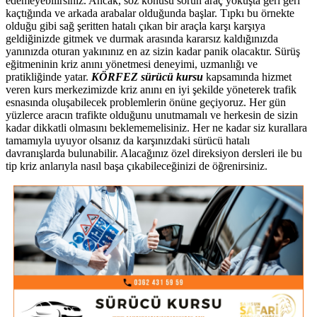
edemeyebilirsiniz. Ancak, söz konusu sorun araç yokuşta geri geri
kaçtığında ve arkada arabalar olduğunda başlar. Tıpkı bu örnekte
olduğu gibi sağ şeritten hatalı çıkan bir araçla karşı karşıya
geldiğinizde gitmek ve durmak arasında kararsız kaldığınızda
yanınızda oturan yakınınız en az sizin kadar panik olacaktır. Sürüş
eğitmeninin kriz anını yönetmesi deneyimi, uzmanlığı ve
pratikliğinde yatar.
KÖRFEZ sürücü kursu
kapsamında hizmet
veren kurs merkezimizde kriz anını en iyi şekilde yöneterek trafik
esnasında oluşabilecek problemlerin önüne geçiyoruz. Her gün
yüzlerce aracın trafikte olduğunu unutmamalı ve herkesin de sizin
kadar dikkatli olmasını beklememelisiniz. Her ne kadar siz kurallara
tamamıyla uyuyor olsanız da karşınızdaki sürücü hatalı
davranışlarda bulunabilir. Alacağınız özel direksiyon dersleri ile bu
tip kriz anlarıyla nasıl başa çıkabileceğinizi de öğrenirsiniz.