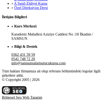
»
A Sınıfı Ehliyet Kursu
»
Özel Direksiyon Dersi
İletişim Bilgileri
» Kurs Merkezi
Karadeniz Mahallesi Aziziye Caddesi No :18 İlkadım /
SAMSUN
» Bilgi & Destek
0362 431 59 59
0541 748 72 20
info@samsunsafarisurucukursu.com
Tüm hakları firmamıza ait olup referans bölümündeki logolar ilgili
şirketlere aittir.
© Copyright 2005 | 2026
Bölgesel Seo Web Tasarım