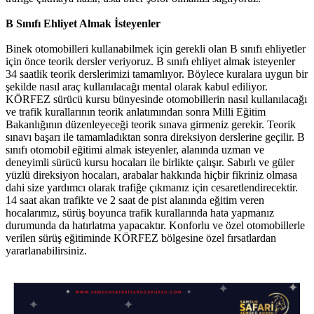
B Sınıfı Ehliyet Almak İsteyenler
Binek otomobilleri kullanabilmek için gerekli olan B sınıfı ehliyetler
için önce teorik dersler veriyoruz. B sınıfı ehliyet almak isteyenler
34 saatlik teorik derslerimizi tamamlıyor. Böylece kuralara uygun bir
şekilde nasıl araç kullanılacağı mental olarak kabul ediliyor.
KÖRFEZ sürücü kursu bünyesinde otomobillerin nasıl kullanılacağı
ve trafik kurallarının teorik anlatımından sonra Milli Eğitim
Bakanlığının düzenleyeceği teorik sınava girmeniz gerekir. Teorik
sınavı başarı ile tamamladıktan sonra direksiyon derslerine geçilir. B
sınıfı otomobil eğitimi almak isteyenler, alanında uzman ve
deneyimli sürücü kursu hocaları ile birlikte çalışır. Sabırlı ve güler
yüzlü direksiyon hocaları, arabalar hakkında hiçbir fikriniz olmasa
dahi size yardımcı olarak trafiğe çıkmanız için cesaretlendirecektir.
14 saat akan trafikte ve 2 saat de pist alanında eğitim veren
hocalarımız, sürüş boyunca trafik kurallarında hata yapmanız
durumunda da hatırlatma yapacaktır. Konforlu ve özel otomobillerle
verilen sürüş eğitiminde KÖRFEZ bölgesine özel fırsatlardan
yararlanabilirsiniz.