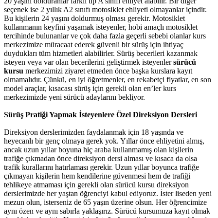
20 yaşını dolduranlar farklı tip A sınıfı ehliyet alabilir. Bir diğer
seçenek ise 2 yıllık A2 sınıfı motosiklet ehliyeti olmayanlar içindir.
Bu kişilerin 24 yaşını doldurmuş olması gerekir. Motosiklet
kullanmanın keyfini yaşamak isteyenler, hobi amaçlı motosiklet
tercihinde bulunanlar ve çok daha fazla geçerli sebebi olanlar kurs
merkezimize müracaat ederek güvenli bir sürüş için ihtiyaç
duydukları tüm hizmetleri alabilirler. Sürüş becerileri kazanmak
isteyen veya var olan becerilerini geliştirmek isteyenler
sürücü
kursu
merkezimizi ziyaret etmeden önce başka kurslara kayıt
olmamalıdır. Çünkü, en iyi öğretmenler, en rekabetçi fiyatlar, en son
model araçlar, kısacası sürüş için gerekli olan en’ler kurs
merkezimizde yeni sürücü adaylarını bekliyor.
Sürüş Pratiği Yapmak İsteyenlere Özel Direksiyon Dersleri
Direksiyon derslerimizden faydalanmak için 18 yaşında ve
heyecanlı bir genç olmaya gerek yok. Yıllar önce ehliyetini almış,
ancak uzun yıllar boyuna hiç araba kullanmamış olan kişilerin
trafiğe çıkmadan önce direksiyon dersi alması ve kısaca da olsa
trafik kurallarını hatırlaması gerekir. Uzun yıllar boyunca trafiğe
çıkmayan kişilerin hem kendilerine güvenmesi hem de trafiği
tehlikeye atmaması için gerekli olan sürücü kursu direksiyon
derslerimizde her yaştan öğrenciyi kabul ediyoruz. İster liseden yeni
mezun olun, isterseniz de 65 yaşın üzerine olsun. Her öğrencimize
aynı özen ve aynı sabırla yaklaşırız. Sürücü kursumuza kayıt olmak