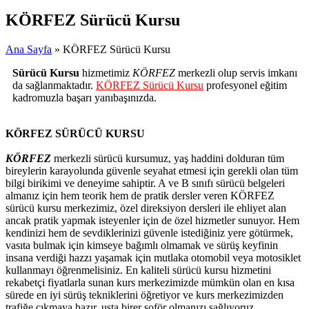
KÖRFEZ Sürücü Kursu
Ana Sayfa
» KÖRFEZ Sürücü Kursu
Sürücü Kursu
hizmetimiz
KÖRFEZ
merkezli olup servis imkanı
da sağlanmaktadır.
KÖRFEZ Sürücü Kursu
profesyonel eğitim
kadromuzla başarı yanıbaşınızda.
KÖRFEZ SÜRÜCÜ KURSU
KÖRFEZ
merkezli sürücü kursumuz, yaş haddini dolduran tüm
bireylerin karayolunda güvenle seyahat etmesi için gerekli olan tüm
bilgi birikimi ve deneyime sahiptir. A ve B sınıfı sürücü belgeleri
almanız için hem teorik hem de pratik dersler veren KÖRFEZ
sürücü kursu merkezimiz, özel direksiyon dersleri ile ehliyet alan
ancak pratik yapmak isteyenler için de özel hizmetler sunuyor. Hem
kendinizi hem de sevdiklerinizi güvenle istediğiniz yere götürmek,
vasıta bulmak için kimseye bağımlı olmamak ve sürüş keyfinin
insana verdiği hazzı yaşamak için mutlaka otomobil veya motosiklet
kullanmayı öğrenmelisiniz. En kaliteli sürücü kursu hizmetini
rekabetçi fiyatlarla sunan kurs merkezimizde mümkün olan en kısa
sürede en iyi sürüş tekniklerini öğretiyor ve kurs merkezimizden
trafiğe çıkmaya hazır, usta birer şoför olmanızı sağlıyoruz.