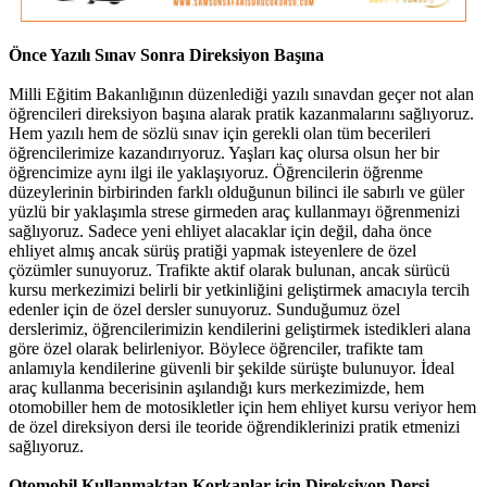
Önce Yazılı Sınav Sonra Direksiyon Başına
Milli Eğitim Bakanlığının düzenlediği yazılı sınavdan geçer not alan
öğrencileri direksiyon başına alarak pratik kazanmalarını sağlıyoruz.
Hem yazılı hem de sözlü sınav için gerekli olan tüm becerileri
öğrencilerimize kazandırıyoruz. Yaşları kaç olursa olsun her bir
öğrencimize aynı ilgi ile yaklaşıyoruz. Öğrencilerin öğrenme
düzeylerinin birbirinden farklı olduğunun bilinci ile sabırlı ve güler
yüzlü bir yaklaşımla strese girmeden araç kullanmayı öğrenmenizi
sağlıyoruz. Sadece yeni ehliyet alacaklar için değil, daha önce
ehliyet almış ancak sürüş pratiği yapmak isteyenlere de özel
çözümler sunuyoruz. Trafikte aktif olarak bulunan, ancak sürücü
kursu merkezimizi belirli bir yetkinliğini geliştirmek amacıyla tercih
edenler için de özel dersler sunuyoruz. Sunduğumuz özel
derslerimiz, öğrencilerimizin kendilerini geliştirmek istedikleri alana
göre özel olarak belirleniyor. Böylece öğrenciler, trafikte tam
anlamıyla kendilerine güvenli bir şekilde sürüşte bulunuyor. İdeal
araç kullanma becerisinin aşılandığı kurs merkezimizde, hem
otomobiller hem de motosikletler için hem ehliyet kursu veriyor hem
de özel direksiyon dersi ile teoride öğrendiklerinizi pratik etmenizi
sağlıyoruz.
Otomobil Kullanmaktan Korkanlar için Direksiyon Dersi