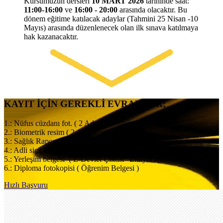
Kursumuzun dersleri
10
MART 2026
tarihinde saat:
11:00-16:00
ve
16:00 - 20:00
arasında olacaktır. Bu
dönem eğitime katılacak adaylar (Tahmini 25 Nisan -10
Mayıs) arasında düzenlenecek olan ilk sınava katılmaya
hak kazanacaktır.
KAYIT İÇİN GEREKLİ EVRAKLAR;
1.: Nüfus cüzdanı fot. ( 2 Adet )
2.: Biometrik resim ( 2 Adet )
3.: Sağlık Raporu ( Aile Hekimi )
4.: Adli sicil kaydı ( E-Devlet Çıktısı "Ehliyet İçin" )
5.: Yerleşim belgesi ( E-Devlet Çıktısı "Ehliyet İçin" )
6.: Diploma fotokopisi ( Öğrenim Belgesi )
Hızlı Başvuru