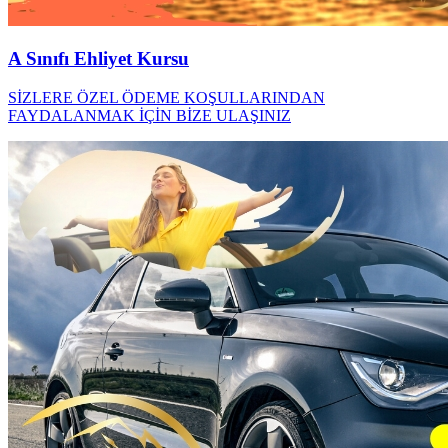
A Sınıfı Ehliyet Kursu
SİZLERE ÖZEL ÖDEME KOŞULLARINDAN
FAYDALANMAK İÇİN BİZE ULAŞINIZ