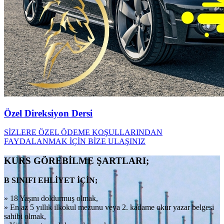
Özel Direksiyon Dersi
SİZLERE ÖZEL ÖDEME KOŞULLARINDAN
FAYDALANMAK İÇİN BİZE ULAŞINIZ
KURS GÖREBİLME ŞARTLARI;
B SINIFI EHLİYET İÇİN;
» 18 Yaşını doldurmuş olmak,
» En az 5 yıllık ilkokul mezunu veya 2. kadame okur yazar belgesi
sahibi olmak,